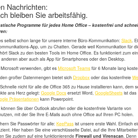
en Nachrichten:
ch bleiben Sie arbeitsfähig.
astische Programme für jedes Home Office – kostenfrei und schnel
ren:
es selbst schon lange für unsere interne Büro-Kommunikation:
Slack
. E
Kommunikations-App, um zu Chatten. Gerade weil Kommunikation für di
gehört Slack zu den besten Tools im Home Office. Es funktioniert zum e
 anderen aber auch als App für Smartphones oder den Desktop.
ie Microsoft verwenden, gibt es
Microsoft Teams
für 6 Monate lang koste
den großer Datenmengen bietet sich
Dropbox
oder das kostenfreie
We
 Schnelle nicht für alle die Office 365 zu Hause installieren kann, dem s
kte ans Herz gelegt:
Google Docs
ersetzt Word,
GoogleSheets
ist das
ogle Präsentationen
kann Powerpoint.
s können Sie über Outlook abrufen oder die kostenfreie Variante von
utzen, mit der Sie Ihre E-Mails auch ohne Office auf Ihren PC holen.
hern Sie Passwörter für alle:
KeePass
ist unsere erste Wahl. Einfach e
izient. Hier haben Sie eine verschlüsselte Datei, auf die Ihre Mitarbeite
en Sie zudem auf eine funktionierende
Firewall und Virenscan
. Denn