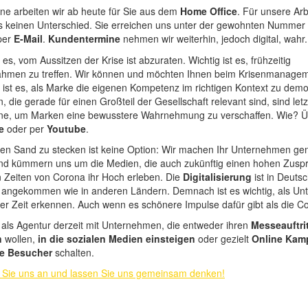
ne arbeiten wir ab heute für Sie aus dem
Home Office
. Für unsere Arb
s keinen Unterschied. Sie erreichen uns unter der gewohnten Nummer
per
E-Mail
.
Kundentermine
nehmen wir weiterhin, jedoch digital, wahr.
 es, vom Aussitzen der Krise ist abzuraten. Wichtig ist es, frühzeitig
en zu treffen. Wir können und möchten Ihnen beim Krisenmanageme
ist es, als Marke die eigenen Kompetenz im richtigen Kontext zu demo
die gerade für einen Großteil der Gesellschaft relevant sind, sind letz
ne, um Marken eine bewusstere Wahrnehmung zu verschaffen. Wie? 
e
oder per
Youtube
.
en Sand zu stecken ist keine Option: Wir machen Ihr Unternehmen genau
und kümmern uns um die Medien, die auch zukünftig einen hohen Zusp
n Zeiten von Corona ihr Hoch erleben. Die
Digitalisierung
ist in Deuts
rk angekommen wie in anderen Ländern. Demnach ist es wichtig, als U
er Zeit erkennen. Auch wenn es schönere Impulse dafür gibt als die C
 als Agentur derzeit mit Unternehmen, die entweder ihren
Messeauftri
n
wollen,
in die sozialen Medien einsteigen
oder gezielt
Online Kam
e Besucher
schalten.
 Sie uns an und lassen Sie uns gemeinsam denken!