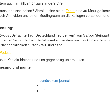
tem auch anfälliger für ganz andere Viren.
uss man sich sehen? Absolut. Hier bietet
Zoom
eine 40 Minütige koste
nfach Anmelden und einen Meetingraum an die Kollegen versenden und
ehlung:
yklus „Der achte Tag: Deutschland neu denken“ von Garbor Steingart is
de der ökonomischen Betriebsamkeit, zu dem uns das Coronavirus zwi
 Nachdenklichkeit nutzen? Wir sind dabei.
 Podcast
s in Kontakt bleiben und uns gegenseitig unterstützen.
 gesund und munter
n
zurück zum journal