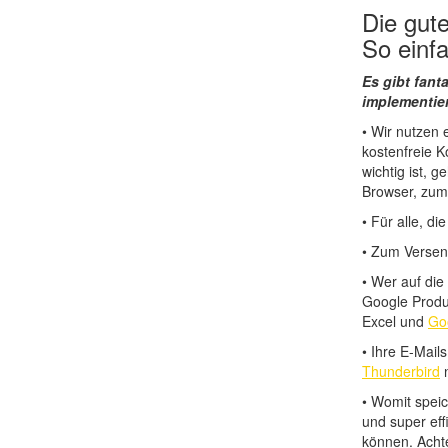
Die gut
So einfa
Es gibt fant
implementie
• Wir nutzen 
kostenfreie 
wichtig ist, 
Browser, zum
• Für alle, d
• Zum Versen
• Wer auf die
Google Produ
Excel und
Go
• Ihre E-Mail
Thunderbird
n
• Womit speic
und super eff
können. Acht