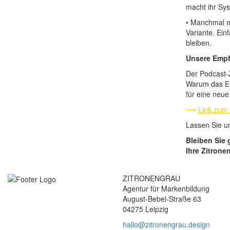
macht ihr Sys
• Manchmal m
Variante. Ei
bleiben.
Unsere Empf
Der Podcast-Z
Warum das En
für eine neue
⟶
Link zum
Lassen Sie un
Bleiben Sie
Ihre Zitrone
ZITRONENGRAU
Agentur für Markenbildung
August-Bebel-Straße 63
04275 Leipzig
hallo@zitronengrau.design