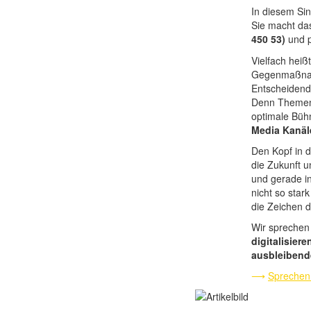
In diesem Sin
Sie macht da
450 53)
und 
Vielfach heißt
Gegenmaßnahm
Entscheidend 
Denn Themen, 
optimale Büh
Media Kanäl
Den Kopf in d
die Zukunft 
und gerade i
nicht so sta
die Zeichen d
Wir sprechen
digitalisiere
ausbleibend
⟶
Sprechen