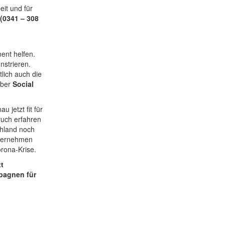
eit und für
(0341 – 308
nt helfen.
nstrieren.
tlich auch die
Über
Social
 jetzt fit für
ruch erfahren
chland noch
nternehmen
orona-Krise.
tt
pagnen für