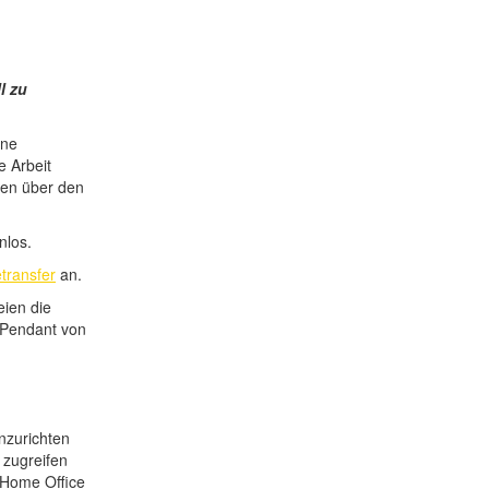
l zu
ine
e Arbeit
inen über den
nlos.
transfer
an.
eien die
 Pendant von
inzurichten
r zugreifen
 Home Office