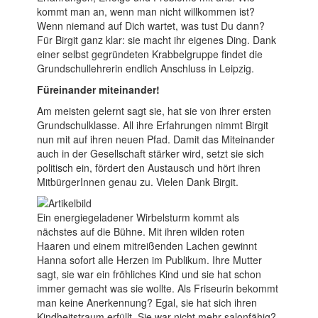
kommt man an, wenn man nicht willkommen ist?
Wenn niemand auf Dich wartet, was tust Du dann?
Für Birgit ganz klar: sie macht ihr eigenes Ding. Dank
einer selbst gegründeten Krabbelgruppe findet die
Grundschullehrerin endlich Anschluss in Leipzig.
Füreinander miteinander!
Am meisten gelernt sagt sie, hat sie von ihrer ersten
Grundschulklasse. All ihre Erfahrungen nimmt Birgit
nun mit auf ihren neuen Pfad. Damit das Miteinander
auch in der Gesellschaft stärker wird, setzt sie sich
politisch ein, fördert den Austausch und hört ihren
MitbürgerInnen genau zu. Vielen Dank Birgit.
Ein energiegeladener Wirbelsturm kommt als
nächstes auf die Bühne. Mit ihren wilden roten
Haaren und einem mitreißenden Lachen gewinnt
Hanna sofort alle Herzen im Publikum. Ihre Mutter
sagt, sie war ein fröhliches Kind und sie hat schon
immer gemacht was sie wollte. Als Friseurin bekommt
man keine Anerkennung? Egal, sie hat sich ihren
Kindheitstraum erfüllt. Sie war nicht mehr salonfähig?